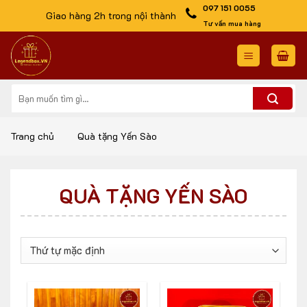
Skip
097 151 0055
Giao hàng 2h trong nội thành
to
Tư vấn mua hàng
content
Tìm
kiếm:
Trang chủ
Quà tặng Yến Sào
QUÀ TẶNG YẾN SÀO