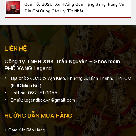
Quà Tết 2026: Xu Hướng Quà Tặng Sang Trọng Và
Địa Chỉ Cung Cấp Uy Tín Nhất
LIÊN HỆ
Công ty TNHH XNK Trần Nguyên – Showroom
PHỐ VANG Legend
Địa chỉ: 290/D15 Vạn Kiếp, Phường 3, Bình Thạnh, TP.HCM
(KDC Miếu Nổi)
Hotline: 097 151 0055
Email: legendbox.vn@gmail.com
HƯỚNG DẪN MUA HÀNG
Cam Kết Bán Hàng