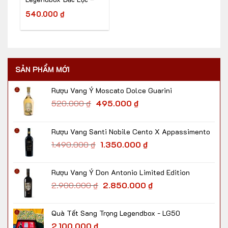
LG1052
540.000
₫
SẢN PHẨM MỚI
Rượu Vang Ý Moscato Dolce Guarini
520.000
₫
495.000
₫
Rượu Vang Santi Nobile Cento X Appassimento
1.490.000
₫
1.350.000
₫
Rượu Vang Ý Don Antonio Limited Edition
2.900.000
₫
2.850.000
₫
Quà Tết Sang Trọng Legendbox - LG50
2.100.000
₫