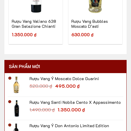
Rượu Vang Valiano 638
Rượu Vang Bubbles
Gran Selezione Chianti
Moscato D’asti
Classico
1.350.000
₫
630.000
₫
SẢN PHẨM MỚI
Rượu Vang Ý Moscato Dolce Guarini
520.000
₫
495.000
₫
Rượu Vang Santi Nobile Cento X Appassimento
1.490.000
₫
1.350.000
₫
Rượu Vang Ý Don Antonio Limited Edition