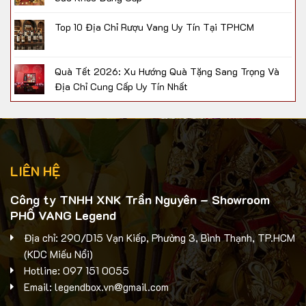
Top 10 Địa Chỉ Rượu Vang Uy Tín Tại TPHCM
Quà Tết 2026: Xu Hướng Quà Tặng Sang Trọng Và
Địa Chỉ Cung Cấp Uy Tín Nhất
LIÊN HỆ
Công ty TNHH XNK Trần Nguyên – Showroom
PHỐ VANG Legend
Địa chỉ: 290/D15 Vạn Kiếp, Phường 3, Bình Thạnh, TP.HCM
(KDC Miếu Nổi)
Hotline: 097 151 0055
Email: legendbox.vn@gmail.com