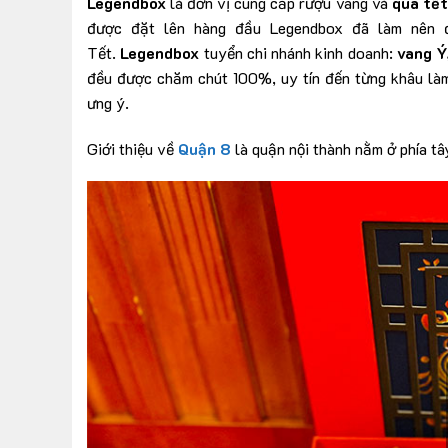
Legendbox
là đơn vị cung cấp rượu vang và
quà tết
được đặt lên hàng đầu Legendbox đã làm nên đ
Tết.
Legendbox
tuyển chi nhánh kinh doanh:
vang Ý
đều được chăm chút 100%, uy tín đến từng khâu làm
ưng ý.
Giới thiệu về
Quận 8
là quận nội thành nằm ở phía t