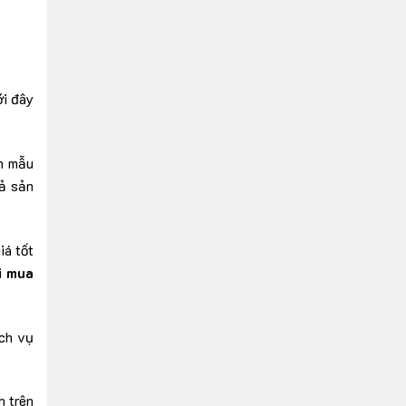
ới đây
àn mẫu
cả sản
iá tốt
i
mua
ịch vụ
h trên