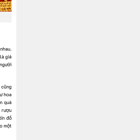
 nhau.
là giá
 người
à cũng
hư hoa
ên quà
à rượu
tín đồ
ho một