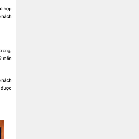
hù hợp
 khách
trọng,
uý mến
 khách
g được