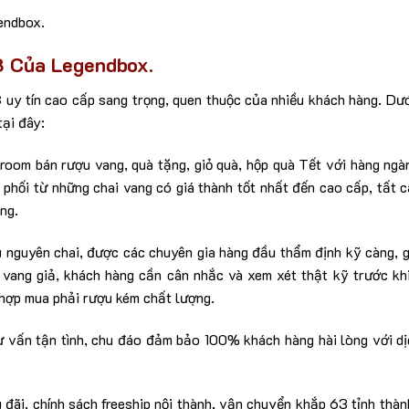
endbox.
8 Của Legendbox.
8
uy tín cao cấp sang trọng, quen thuộc của nhiều khách hàng. Dư
tại đây:
room bán rượu vang, quà tặng, giỏ quà, hộp quà Tết với hàng ng
phối từ những chai vang có giá thành tốt nhất đến cao cấp, tất 
ng.
nguyên chai, được các chuyên gia hàng đầu thẩm định kỹ càng, g
u vang giả, khách hàng cần cân nhắc và xem xét thật kỹ trước kh
 hợp mua phải rượu kém chất lượng.
 vấn tận tình, chu đáo đảm bảo 100% khách hàng hài lòng với d
đãi, chính sách freeship nội thành, vận chuyển khắp 63 tỉnh thàn