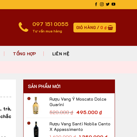
097 151 0055
GIỎ HÀNG /
0
₫
Tư vấn mua hàng
TỔNG HỢP
LIÊN HỆ
SẢN PHẨM MỚI
Rượu Vang Ý Moscato Dolce
Guarini
 trà,
520.000
₫
495.000
₫
 chắc
Rượu Vang Santi Nobile Cento
X Appassimento
1.490.000
₫
1.350.000
₫