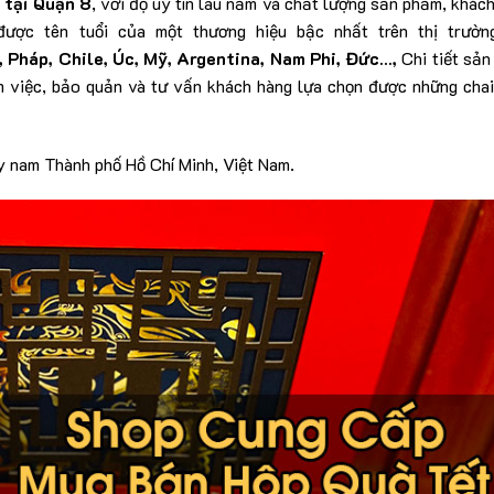
 tại Quận
8
, với độ uy tín lâu năm và chất lượng sản phẩm, khác
ược tên tuổi của một thương hiệu bậc nhất trên thị trườn
, Pháp, Chile, Úc, Mỹ, Argentina, Nam Phi, Đức…
,
Chi tiết sả
 việc, bảo quản và tư vấn khách hàng lựa chọn được những cha
ây nam Thành phố Hồ Chí Minh, Việt Nam.