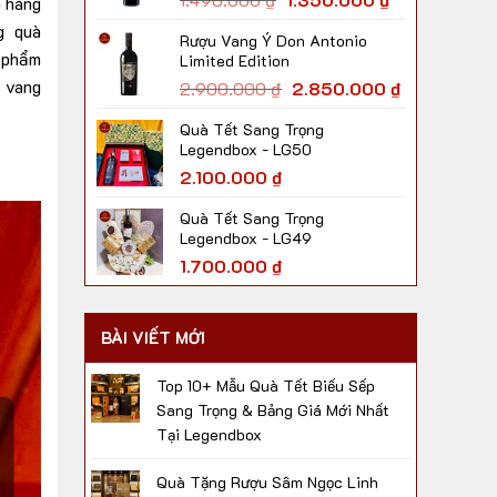
h hàng
g quà
Rượu Vang Ý Don Antonio
n phẩm
Limited Edition
i vang
2.900.000
₫
2.850.000
₫
Quà Tết Sang Trọng
Legendbox - LG50
2.100.000
₫
Quà Tết Sang Trọng
Legendbox - LG49
1.700.000
₫
BÀI VIẾT MỚI
Top 10+ Mẫu Quà Tết Biếu Sếp
Sang Trọng & Bảng Giá Mới Nhất
Tại Legendbox
Quà Tặng Rượu Sâm Ngọc Linh