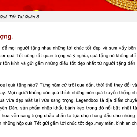
Quà Tết Tại Quận 8
ợng.
t để mọi người tặng nhau những lời chúc tốt đẹp và sum vầy bên
r quà Tết cũng rất quan trọng và ý nghĩa, quà tặng nó không chỉ 
ự tôn kính và gửi gắm những điều tốt đẹp nhất từ người tặng đến
loại quà tặng nào? Từng năm cứ trôi qua dần, thời thế thay đổi v
nay. Mọi người không còn quá thích những món quà truyền thống n
uà vừa đẹp mắt lại vừa sang trọng. Legendbox là địa điểm chuy
yên Đán, sản phẩm nhập khẩu bánh kẹo trong đó nổi bật nhất l
 hoa văn sang trọng chắc chắn là lựa chọn hàng đầu cho những 
những hộp quà Tết gửi gắm lời chúc tốt đẹp ,may mắn, bình an c