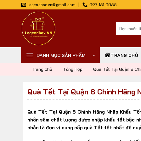
Skip
legendbox.vn@gmail.com
097 151 0055
to
content
Tìm
kiếm:
DANH MỤC SẢN PHẨM
TRANG CHỦ
Trang chủ
Tổng Hợp
Quà Tết Tại Quận 8 Ch
Quà Tết Tại Quận 8 Chính Hãng 
Quà Tết Tại Quận 8 Chính Hãng Nhập Khẩu Tốt 
nhân sâm chất lượng được nhập khẩu tốt bậc nh
chắn là đơn vị cung cấp quà Tết tốt nhất để qu