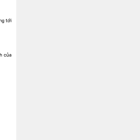
ng tới
ch của