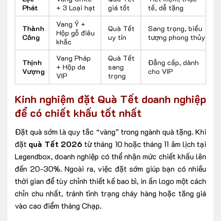
Phát
+ 3 Loại hạt
giá tốt
tế, dễ tặng
Vang Ý +
Thành
Quà Tết
Sang trọng, biểu
Hộp gỗ điêu
Công
uy tín
tượng phong thủy
khắc
Vang Pháp
Quà Tết
Thịnh
Đẳng cấp, dành
+ Hộp da
sang
Vượng
cho VIP
VIP
trọng
Kinh nghiệm đặt Quà Tết doanh nghiệp
để có chiết khấu tốt nhất
Đặt quà sớm là quy tắc “vàng” trong ngành quà tặng. Khi
đặt
quà Tết 2026
từ tháng 10 hoặc tháng 11 âm lịch tại
Legendbox, doanh nghiệp có thể nhận mức chiết khấu lên
đến 20-30%. Ngoài ra, việc đặt sớm giúp bạn có nhiều
thời gian để tùy chỉnh thiết kế bao bì, in ấn logo một cách
chỉn chu nhất, tránh tình trạng cháy hàng hoặc tăng giá
vào cao điểm tháng Chạp.