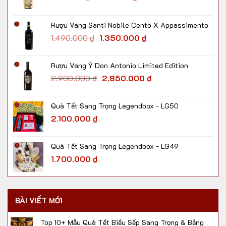
Rượu Vang Santi Nobile Cento X Appassimento
1.490.000
₫
1.350.000
₫
Rượu Vang Ý Don Antonio Limited Edition
2.900.000
₫
2.850.000
₫
Quà Tết Sang Trọng Legendbox - LG50
2.100.000
₫
Quà Tết Sang Trọng Legendbox - LG49
1.700.000
₫
BÀI VIẾT MỚI
Top 10+ Mẫu Quà Tết Biếu Sếp Sang Trọng & Bảng