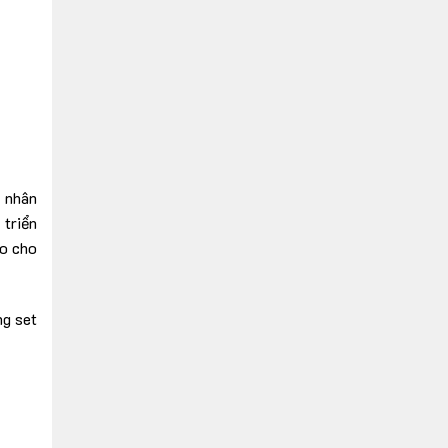
á nhân
 triển
ảo cho
ng set