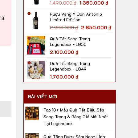
1.490.000
₫
1.350.000
₫
Rượu Vang Ý Don Antonio
ng
Limited Edition
2.900.000
₫
2.850.000
₫
Quà Tết Sang Trọng
Legendbox - LG50
2.100.000
₫
Quà Tết Sang Trọng
Legendbox - LG49
1.700.000
₫
BÀI VIẾT MỚI
Top 10+ Mẫu Quà Tết Biếu Sếp
Sang Trọng & Bảng Giá Mới Nhất
Tại Legendbox
Quà Tặng Rượu Sâm Ngọc Linh