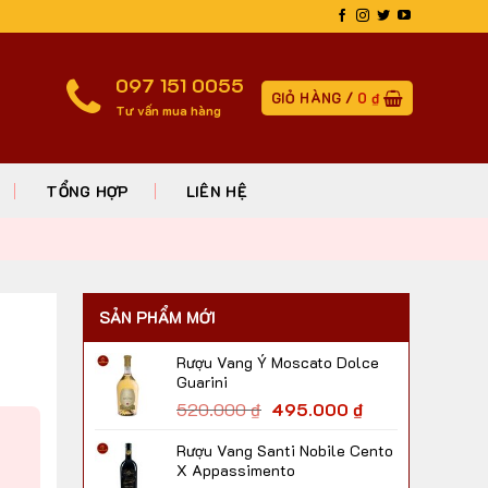
097 151 0055
GIỎ HÀNG /
0
₫
Tư vấn mua hàng
TỔNG HỢP
LIÊN HỆ
SẢN PHẨM MỚI
Rượu Vang Ý Moscato Dolce
Guarini
520.000
₫
495.000
₫
Rượu Vang Santi Nobile Cento
X Appassimento