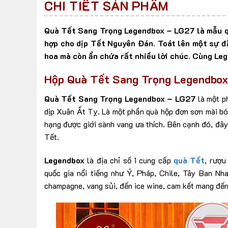
CHI TIẾT SẢN PHẨM
Quà Tết Sang Trọng Legendbox – LG27 là mẫu qu
hợp cho dịp Tết Nguyên Đán. Toát lên một sự đẳ
hoa mà còn ẩn chứa rất nhiều lời chúc. Cùng Leg
Hộp Quà Tết Sang Trọng Legendbo
Quà Tết Sang Trọng Legendbox – LG27
là một ph
dịp Xuân Ất Tỵ. Là một phần quà hộp đơn sơn mài bón
hạng được giới sành vang ưa thích. Bên cạnh đó, đâ
Tết.
Legendbox
là địa chỉ số 1 cung cấp
quà Tết
, rượu
quốc gia nổi tiếng như Ý, Pháp, Chile, Tây Ban Nh
champagne, vang sủi, đến ice wine, cam kết mang đến