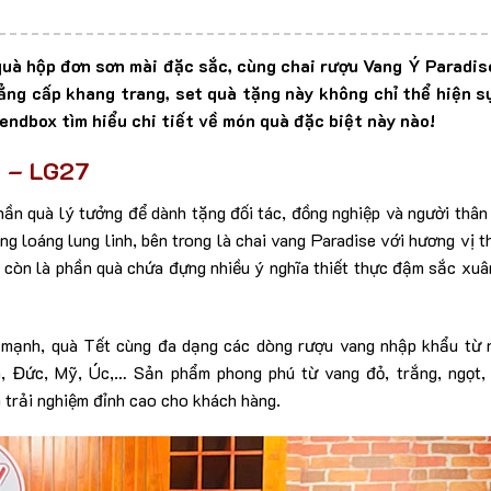
à hộp đơn sơn mài đặc sắc, cùng chai rượu Vang Ý Paradis
ng cấp khang trang, set quà tặng này không chỉ thể hiện s
endbox tìm hiểu chi tiết về món quà đặc biệt này nào!
x – LG27
ần quà lý tưởng để dành tặng đối tác, đồng nghiệp và người thân
g loáng lung linh, bên trong là chai vang Paradise với hương vị 
y còn là phần quà chứa đựng nhiều ý nghĩa thiết thực đậm sắc xu
 mạnh, quà Tết cùng đa dạng các dòng rượu vang nhập khẩu từ 
a, Đức, Mỹ, Úc,… Sản phẩm phong phú từ vang đỏ, trắng, ngọt,
 trải nghiệm đỉnh cao cho khách hàng.